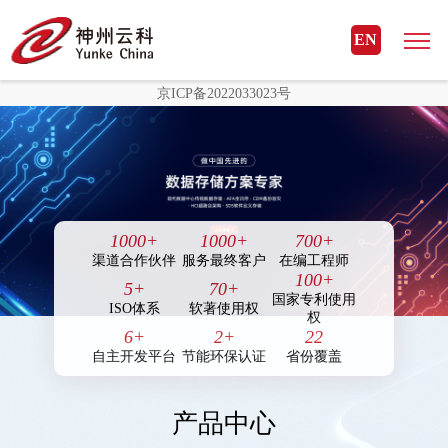
星空官方网页版_星空（中国）
EN
星空官方网页版_星空（中国）
京ICP备2022033023号
1000
+
1000
+
700
+
渠道合作伙伴
服务最终客户
在编工程师
100
+
5
+
70
+
国家专利使用
ISO体系
软著使用权
权
6
+
2
+
22
自主开发平台
节能环保认证
省份覆盖
产品中心