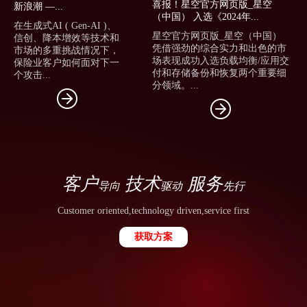
喜报！星空官方网页版_星空
新浪潮 —...
（中国） 入选《2024年...
在生成式AI ( Gen-AI )、
星空官方网页版_星空（中国）
信创、降本增效等技术和
凭借强劲的综合实力和出色的市
市场的多重挑战情况下，
场表现成功入选负载均衡/应用交
保险业客户如何面对下一
付和存储备份和恢复两个重要细
个攻击...
分领域。...
客户
技术
服务
导向
驱动
先行
Customer oriented,technology driven,service first
获取方案