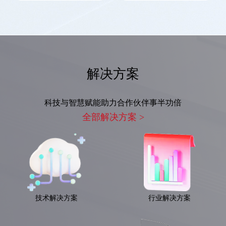
解决方案
科技与智慧赋能助力合作伙伴事半功倍
全部解决方案
>
技术解决方案
行业解决方案